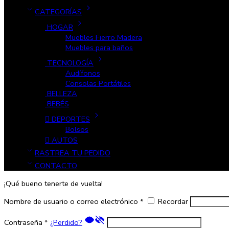
CATEGORÍAS
HOGAR
Muebles Fierro Madera
Muebles para baños
TECNOLOGÍA
Audífonos
Consolas Portátiles
BELLEZA
BEBÉS
DEPORTES
Bolsos
AUTOS
RASTREA TU PEDIDO
CONTACTO
¡Qué bueno tenerte de vuelta!
Nombre de usuario o correo electrónico
*
Recordar
Contraseña
*
¿Perdido?