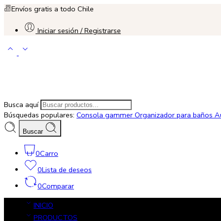
Envíos gratis a todo Chile
Iniciar sesión / Registrarse
Busca aquí
Búsquedas populares:
Consola gammer
Organizador para baños
A
Buscar
0
Carro
0
Lista de deseos
0
Comparar
INICIO
PRODUCTOS